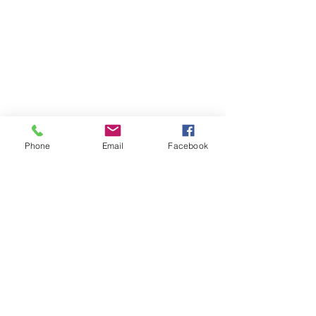
Phone
Email
Facebook
Sjove stemmer
Som erfaren speaker udfører jeg